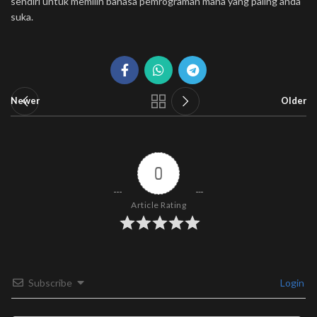
sendiri untuk memilih bahasa pemrograman mana yang paling anda
suka.
Newer
Older
0
Article Rating
Subscribe
Login