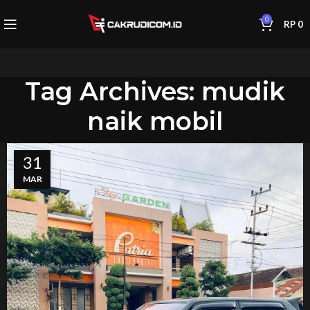
0
RP
0
Tag Archives: mudik
naik mobil
31
MAR