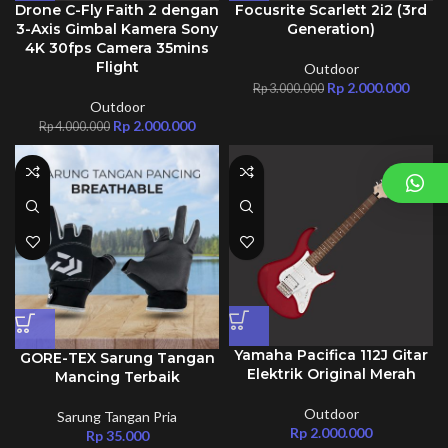
Drone C-Fly Faith 2 dengan
Focusrite Scarlett 2i2 (3rd
3-Axis Gimbal Kamera Sony
Generation)
4K 30fps Camera 35mins
Flight
Outdoor
Rp
2.000.000
Rp
3.000.000
Outdoor
Rp
2.000.000
Rp
4.000.000
Yamaha Pacifica 112J Gitar
GORE-TEX Sarung Tangan
Elektrik Original Merah
Mancing Terbaik
Outdoor
Sarung Tangan Pria
Rp
2.000.000
Rp
35.000