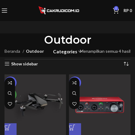
0
RP
0
Outdoor
Beranda
Outdoor
Menampilkan semua 4 hasil
Categories
Show sidebar
-50%
-33%
NEW