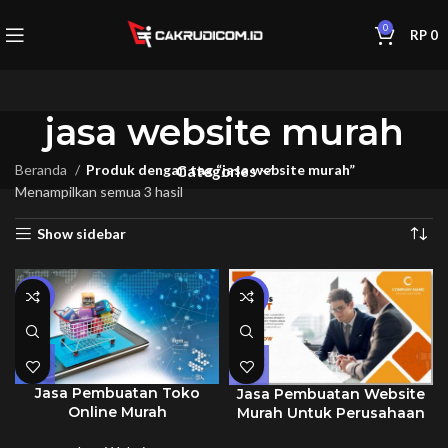
0
RP
0
jasa website murah
Beranda
Produk dengan tag “jasa website murah”
Categories
Menampilkan semua 3 hasil
Show sidebar
-17%
-17%
Jasa Pembuatan Toko
Jasa Pembuatan Website
Online Murah
Murah Untuk Perusahaan