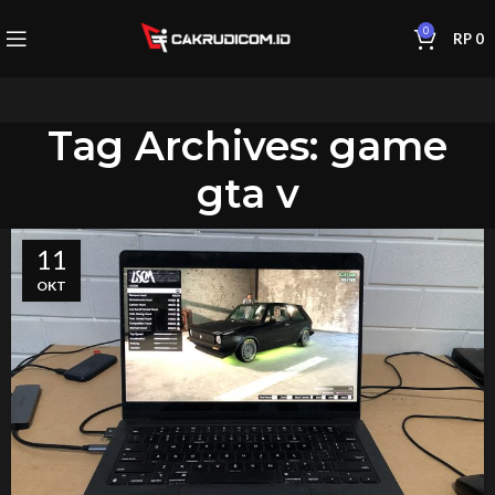
0
RP
0
Tag Archives: game
gta v
11
OKT