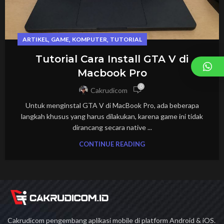
,
,
,
ARTIKEL
GAME
KOMPUTER
TUTORIAL
Tutorial Cara Install GTA V di
Macbook Pro
0
Cakrudicom
Untuk menginstal GTA V di MacBook Pro, ada beberapa
langkah khusus yang harus dilakukan, karena game ini tidak
dirancang secara native ...
CONTINUE READING
Cakrudicom pengembang aplikasi mobile di platform Android & iOS.