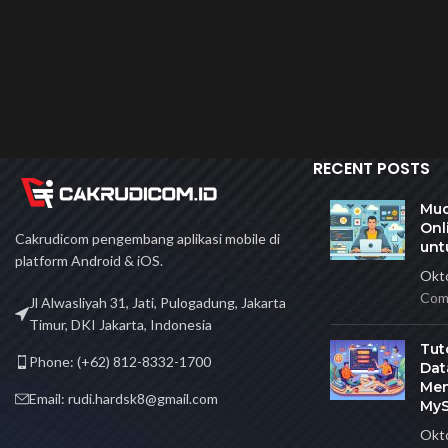
RECENT POSTS
Mud
Onl
Cakrudicom pengembang aplikasi mobile di
unt
platform Android & iOS.
Okto
Com
Jl Alwasliyah 31, Jati, Pulogadung, Jakarta
Timur, DKI Jakarta, Indonesia
Tut
Phone: (+62) 812-8332-1700
Dat
Men
Email: rudi.hardsk8@gmail.com
My
Okto