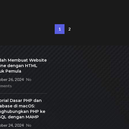
1
2
ah Membuat Website
ine dengan HTML
uk Pemula
ber 26, 2024
No
ments
orial Dasar PHP dan
abase di macOS:
ghubungkan PHP ke
SQL dengan MAMP
ber 24, 2024
No