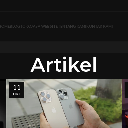
HOME
BLOG
TOKO
JASA WEBSITE
TENTANG KAMI
KONTAK KAMI
Artikel
11
OKT