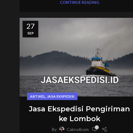
CONTINUE READING
27
SEP
,
ARTIKEL
JASA EKSPEDISI
Jasa Ekspedisi Pengiriman
ke Lombok
0
By
Cakrudicom