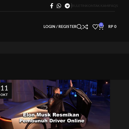
BULETIN
KONTAK KAMI
FAQS
0
LOGIN / REGISTER
RP
0
11
OKT