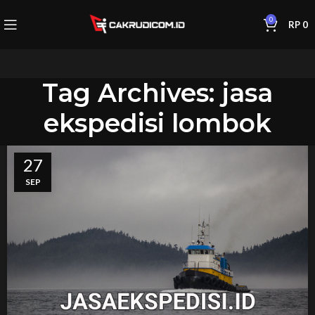
0
RP
0
Tag Archives: jasa
ekspedisi lombok
27
SEP